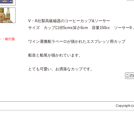
V・A社製高級磁器のコーヒーカップ&ソーサー
サイズ カップ口径5cmx深さ6cm 容量150cc ソーサー9，5
ト・銀行振
ワイン運搬船ラベーロが描かれたエスプレッソ用カップ
船首と船尾が描かれています。
とても可愛い、お洒落なカップです。
Copyright (