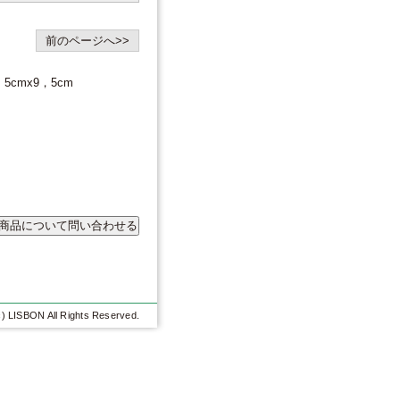
前のページへ>>
cmx9，5cm
c) LISBON All Rights Reserved.